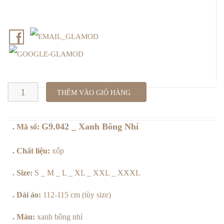
G9.042
THÊM VÀO GIỎ HÀNG
_
G9.042 _ Xanh Bông Nhí
. Mã số:
Xanh
Bông
. Chất liệu:
xốp
Nhí
. Size:
S _ M _ L _ XL _ XXL _ XXXL
số
. Dài áo:
112-115 cm (tùy size)
lượng
. Màu:
xanh bông nhí