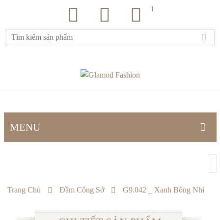
MENU
TRANG CHỦ
SẢN PHẨM
Trang Chủ
Đầm Công Sở
G9.042 _ Xanh Bông Nhí
Đầm công sở
Đầm dự tiệc