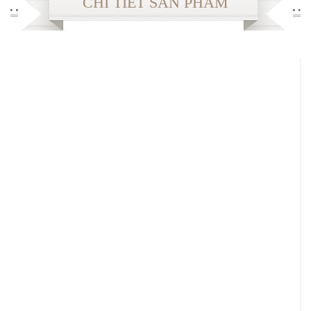
CHI TIẾT SẢN PHẨM
Sản phẩm khuyến mại
THÔNG TIN
Cách mua hàng
Chế độ bảo hành
Chuyển khoản
Cách giặt ủi
Đổi hàng
Thông số Size
GIỎ HÀNG
LIÊN HỆ
FACEBOOK