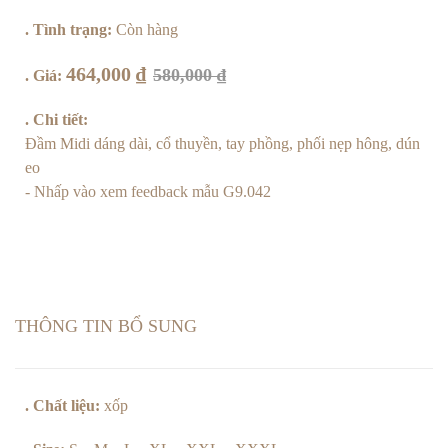
. Tình trạng:
Còn hàng
464,000
₫
580,000
₫
. Giá:
. Chi tiết:
Đầm Midi dáng dài, cổ thuyền, tay phồng, phối nẹp hông, dún
eo
- Nhấp vào xem feedback mẫu G9.042
THÔNG TIN BỔ SUNG
. Chất liệu:
xốp