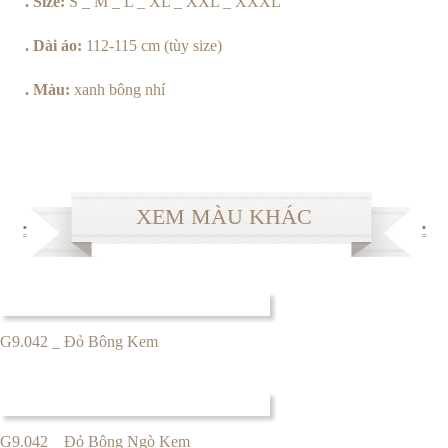
. Size:
S _ M _ L _ XL _ XXL _ XXXL
. Dài áo:
112-115 cm (tùy size)
. Màu:
xanh bông nhí
XEM MÀU KHÁC
G9.042 _ Đỏ Bông Kem
G9.042 _ Đỏ Bông Ngò Kem