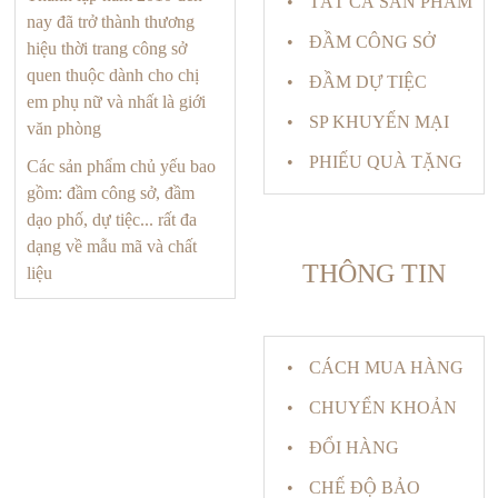
TẤT CẢ SẢN PHẨM
nay đã trở thành thương
ĐẦM CÔNG SỞ
hiệu thời trang công sở
quen thuộc dành cho chị
ĐẦM DỰ TIỆC
em phụ nữ và nhất là giới
SP KHUYẾN MẠI
văn phòng
PHIẾU QUÀ TẶNG
Các sản phẩm chủ yếu bao
gồm: đầm công sở, đầm
dạo phố, dự tiệc... rất đa
dạng về mẫu mã và chất
THÔNG TIN
liệu
CÁCH MUA HÀNG
CHUYỂN KHOẢN
ĐỔI HÀNG
CHẾ ĐỘ BẢO