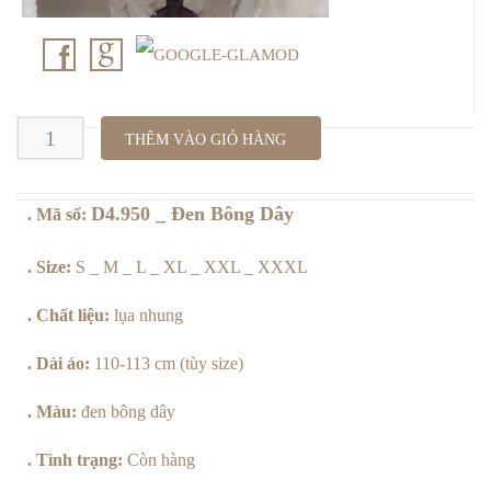
D4.950
THÊM VÀO GIỎ HÀNG
_
D4.950 _ Đen Bông Dây
. Mã số:
Đen
Bông
. Size:
S _ M _ L _ XL _ XXL _ XXXL
Dây
. Chất liệu:
lụa nhung
số
. Dài áo:
110-113 cm (tùy size)
lượng
. Màu:
đen bông dây
. Tình trạng:
Còn hàng