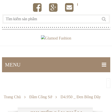
MENU
TRANG CHỦ
SẢN PHẨM
Trang Chủ
Đầm Công Sở
D4.950 _ Đen Bông Dây
THÔNG TIN
Đầm công sở
GIỎ HÀNG
Đầm dự tiệc
Cách mua hàng