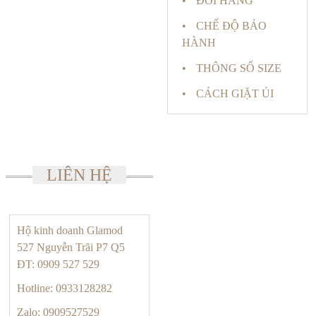
ĐỔI HÀNG
CHẾ ĐỘ BẢO
HÀNH
THÔNG SỐ SIZE
CÁCH GIẶT ỦI
LIÊN HỆ
Hộ kinh doanh Glamod
527 Nguyễn Trãi P7 Q5
ĐT: 0909 527 529
Hotline: 0933128282
Zalo: 0909527529