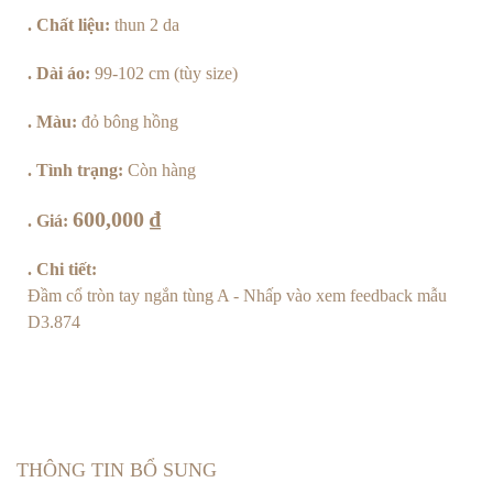
Hồng
. Chất liệu:
thun 2 da
số
. Dài áo:
99-102 cm (tùy size)
lượng
. Màu:
đỏ bông hồng
. Tình trạng:
Còn hàng
600,000
₫
. Giá:
. Chi tiết:
Đầm cổ tròn tay ngắn tùng A
- Nhấp vào xem feedback mẫu
D3.874
THÔNG TIN BỔ SUNG