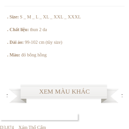
. Size:
S _ M _ L _ XL _ XXL _ XXXL
. Chất liệu:
thun 2 da
. Dài áo:
99-102 cm (tùy size)
. Màu:
đỏ bông hồng
XEM MÀU KHÁC
D3.874 _ Xám Thổ Cẩm