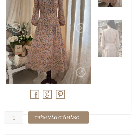
D5.978
THÊM VÀO GIỎ HÀNG
_