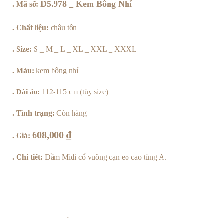
D5.978 _ Kem Bông Nhí
. Mã số:
Kem
Bông
. Chất liệu:
châu tôn
Nhí
. Size:
S _ M _ L _ XL _ XXL _ XXXL
số
. Màu:
kem bông nhí
lượng
. Dài áo:
112-115 cm (tùy size)
. Tình trạng:
Còn hàng
608,000
₫
. Giá:
. Chi tiết:
Đầm Midi cổ vuông cạn eo cao tùng A.