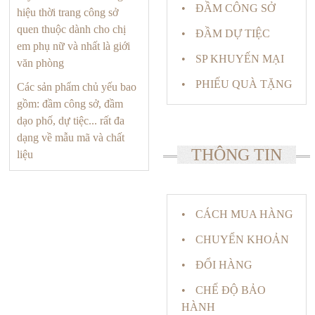
ĐẦM CÔNG SỞ
hiệu thời trang công sở
quen thuộc dành cho chị
ĐẦM DỰ TIỆC
em phụ nữ và nhất là giới
SP KHUYẾN MẠI
văn phòng
PHIẾU QUÀ TẶNG
Các sản phẩm chủ yếu bao
gồm: đầm công sở, đầm
dạo phố, dự tiệc... rất đa
dạng về mẫu mã và chất
THÔNG TIN
liệu
CÁCH MUA HÀNG
CHUYỂN KHOẢN
ĐỔI HÀNG
CHẾ ĐỘ BẢO
HÀNH