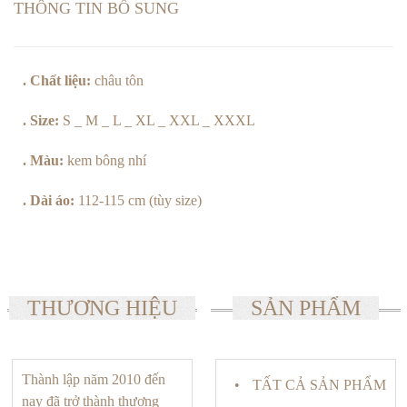
THÔNG TIN BỔ SUNG
. Chất liệu:
châu tôn
. Size:
S _ M _ L _ XL _ XXL _ XXXL
. Màu:
kem bông nhí
. Dài áo:
112-115 cm (tùy size)
THƯƠNG HIỆU
SẢN PHẨM
Thành lập năm 2010 đến
TẤT CẢ SẢN PHẨM
nay đã trở thành thương