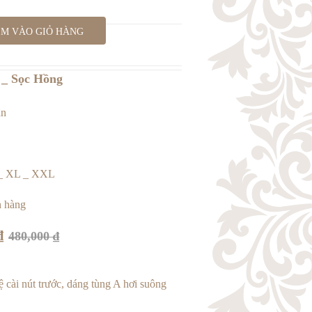
M VÀO GIỎ HÀNG
 _ Sọc Hồng
ân
 _ XL _ XXL
 hàng
₫
480,000
₫
ệ cài nút trước, dáng tùng A hơi suông