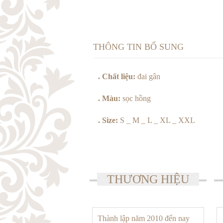
THÔNG TIN BỔ SUNG
. Chất liệu:
đai gân
. Màu:
sọc hồng
. Size:
S _ M _ L _ XL _ XXL
THƯƠNG HIỆU
Thành lập năm 2010 đến nay