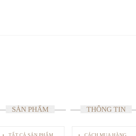
SẢN PHẨM
THÔNG TIN
TẤT CẢ SẢN PHẨM
CÁCH MUA HÀNG