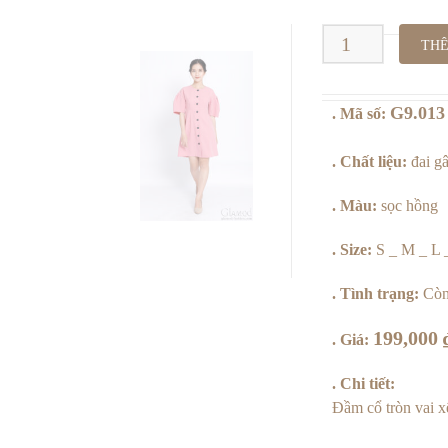
G9.013
THÊ
_
G9.013
. Mã số:
Sọc
Hồng
. Chất liệu:
đai g
số
. Màu:
sọc hồng
lượng
. Size:
S _ M _ L
. Tình trạng:
Còn
199,000
. Giá:
. Chi tiết:
Đầm cổ tròn vai x