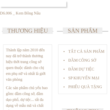
D6.006 _ Kem Bông Nâu
THƯƠNG HIỆU
SẢN PHẨM
Thành lập năm 2010 đến
TẤT CẢ SẢN PHẨM
nay đã trở thành thương
ĐẦM CÔNG SỞ
hiệu thời trang công sở
quen thuộc dành cho chị
ĐẦM DỰ TIỆC
em phụ nữ và nhất là giới
SP KHUYẾN MẠI
văn phòng
PHIẾU QUÀ TẶNG
Các sản phẩm chủ yếu bao
gồm: đầm công sở, đầm
dạo phố, dự tiệc... rất đa
dạng về mẫu mã và chất