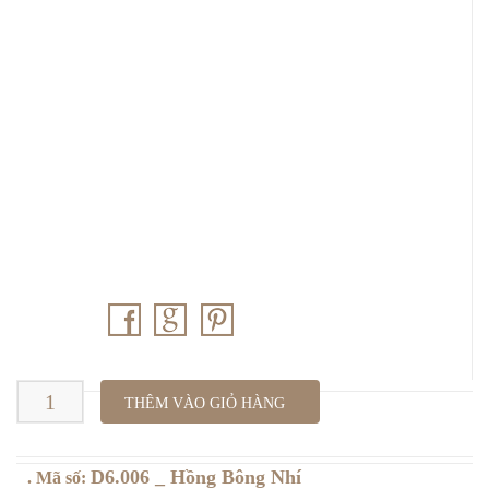
D6.006
THÊM VÀO GIỎ HÀNG
_
D6.006 _ Hồng Bông Nhí
. Mã số:
Hồng