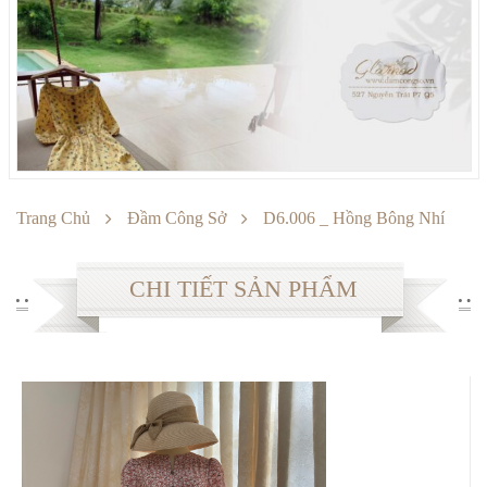
SẢN PHẨM
Đầm công sở
Đầm dự tiệc
Sản phẩm khuyến mại
THÔNG TIN
Trang Chủ
Đầm Công Sở
D6.006 _ Hồng Bông Nhí
Cách mua hàng
CHI TIẾT SẢN PHẨM
Chế độ bảo hành
Chuyển khoản
Cách giặt ủi
Đổi hàng
Thông số Size