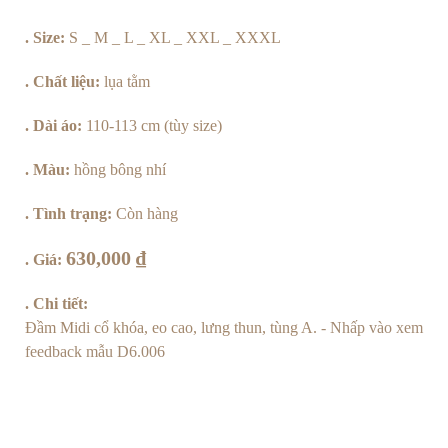
Bông
. Size:
S _ M _ L _ XL _ XXL _ XXXL
Nhí
. Chất liệu:
lụa tằm
số
. Dài áo:
110-113 cm (tùy size)
lượng
. Màu:
hồng bông nhí
. Tình trạng:
Còn hàng
630,000
₫
. Giá:
. Chi tiết:
Đầm Midi cổ khóa, eo cao, lưng thun, tùng A.
- Nhấp vào xem
feedback mẫu D6.006