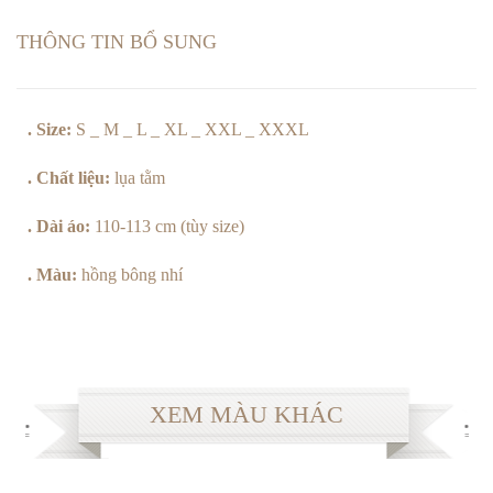
THÔNG TIN BỔ SUNG
. Size:
S _ M _ L _ XL _ XXL _ XXXL
. Chất liệu:
lụa tằm
. Dài áo:
110-113 cm (tùy size)
. Màu:
hồng bông nhí
XEM MÀU KHÁC