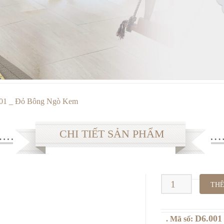
01 _ Đỏ Bông Ngò Kem
CHI TIẾT SẢN PHẨM
D6.001
THÊ
_
D6.001
. Mã số:
Đỏ