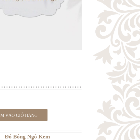
M VÀO GIỎ HÀNG
 _ Đỏ Bông Ngò Kem