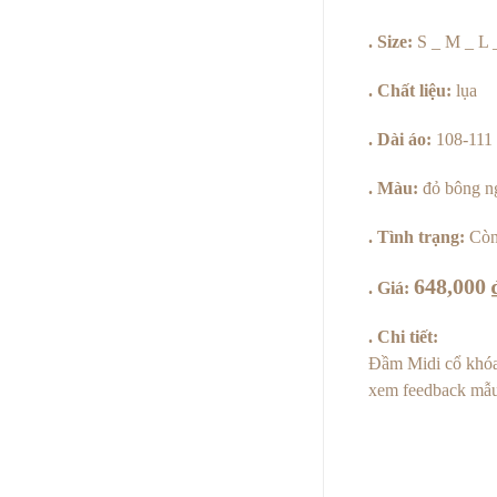
Bông
. Size:
S _ M _ L
Ngò
. Chất liệu:
lụa
Kem
. Dài áo:
108-111 
số
. Màu:
đỏ bông n
lượng
. Tình trạng:
Còn
648,000
. Giá:
. Chi tiết:
Đầm Midi cổ khóa
xem feedback mẫ