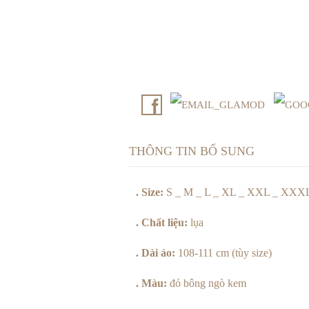
THÔNG TIN BỔ SUNG
. Size:
S _ M _ L _ XL _ XXL _ XXX
. Chất liệu:
lụa
. Dài áo:
108-111 cm (tùy size)
. Màu:
đỏ bông ngò kem