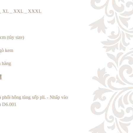
 _ XL _ XXL _ XXXL
cm (tùy size)
gò kem
 hàng
₫
 phối hông tùng xếp pli.
- Nhấp vào
u D6.001