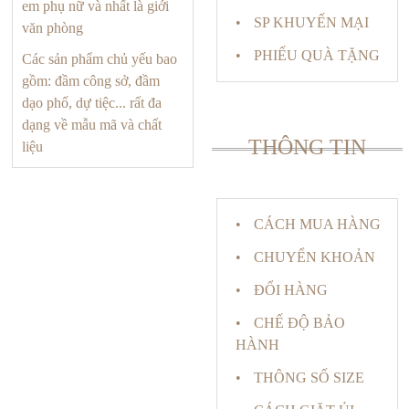
em phụ nữ và nhất là giới
SP KHUYẾN MẠI
văn phòng
PHIẾU QUÀ TẶNG
Các sản phẩm chủ yếu bao
gồm: đầm công sở, đầm
dạo phố, dự tiệc... rất đa
dạng về mẫu mã và chất
THÔNG TIN
liệu
CÁCH MUA HÀNG
CHUYỂN KHOẢN
ĐỔI HÀNG
CHẾ ĐỘ BẢO
HÀNH
THÔNG SỐ SIZE