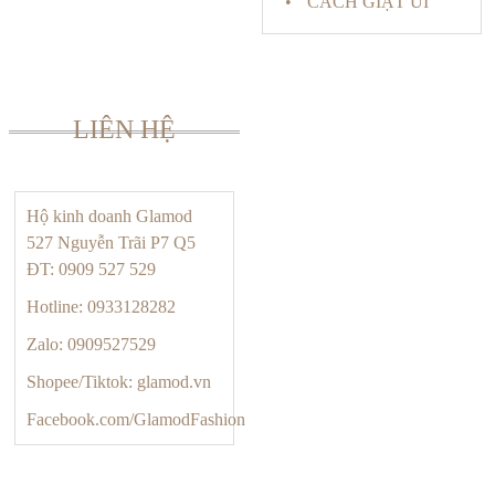
CÁCH GIẶT ỦI
LIÊN HỆ
Hộ kinh doanh Glamod
527 Nguyễn Trãi P7 Q5
ĐT: 0909 527 529
Hotline: 0933128282
Zalo: 0909527529
Shopee/Tiktok: glamod.vn
Facebook.com/GlamodFashion