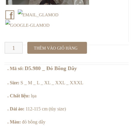
D5.980
THÊM VÀO GIỎ HÀNG
_
D5.980 _ Đỏ Bông Dây
. Mã số:
Đỏ
Bông
. Size:
S _ M _ L _ XL _ XXL _ XXXL
Dây
. Chất liệu:
lụa
số
. Dài áo:
112-115 cm (tùy size)
lượng
. Màu:
đỏ bông dây