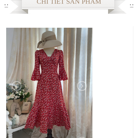
CHI TIẾT SẢN PHẨM
Sản phẩm khuyến mại
THÔNG TIN
Cách mua hàng
Chế độ bảo hành
Chuyển khoản
Cách giặt ủi
Đổi hàng
Thông số Size
GIỎ HÀNG
LIÊN HỆ
FACEBOOK