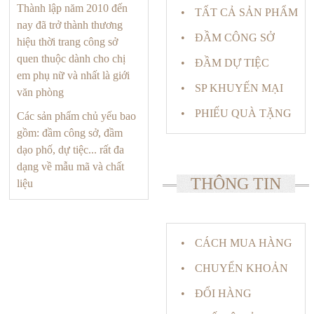
Thành lập năm 2010 đến
TẤT CẢ SẢN PHẨM
nay đã trở thành thương
ĐẦM CÔNG SỞ
hiệu thời trang công sở
quen thuộc dành cho chị
ĐẦM DỰ TIỆC
em phụ nữ và nhất là giới
SP KHUYẾN MẠI
văn phòng
PHIẾU QUÀ TẶNG
Các sản phẩm chủ yếu bao
gồm: đầm công sở, đầm
dạo phố, dự tiệc... rất đa
dạng về mẫu mã và chất
THÔNG TIN
liệu
CÁCH MUA HÀNG
CHUYỂN KHOẢN
ĐỔI HÀNG