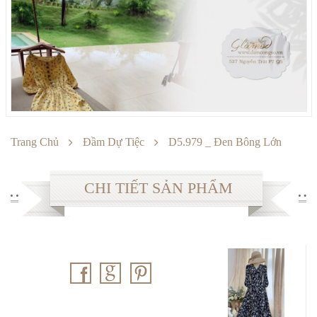
SẢN PHẨM
Đầm công sở
Đầm dự tiệc
Sản phẩm khuyến mại
THÔNG TIN
Trang Chủ
Đầm Dự Tiệc
D5.979 _ Đen Bông Lớn
Cách mua hàng
CHI TIẾT SẢN PHẨM
Chế độ bảo hành
Chuyển khoản
Cách giặt ủi
Đổi hàng
Thông số Size