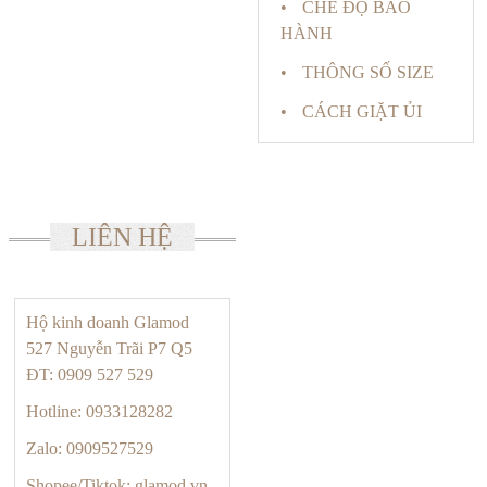
CHẾ ĐỘ BẢO
HÀNH
THÔNG SỐ SIZE
CÁCH GIẶT ỦI
LIÊN HỆ
Hộ kinh doanh Glamod
527 Nguyễn Trãi P7 Q5
ĐT: 0909 527 529
Hotline: 0933128282
Zalo: 0909527529
Shopee/Tiktok: glamod.vn