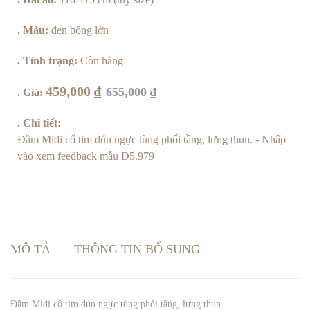
lượng
. Màu:
đen bông lớn
. Tình trạng:
Còn hàng
459,000
₫
655,000
₫
. Giá:
. Chi tiết:
Đầm Midi cổ tim dún ngực tùng phối tầng, lưng thun.
- Nhấp
vào xem feedback mẫu D5.979
MÔ TẢ
THÔNG TIN BỔ SUNG
Đầm Midi cổ tim dún ngực tùng phối tầng, lưng thun.