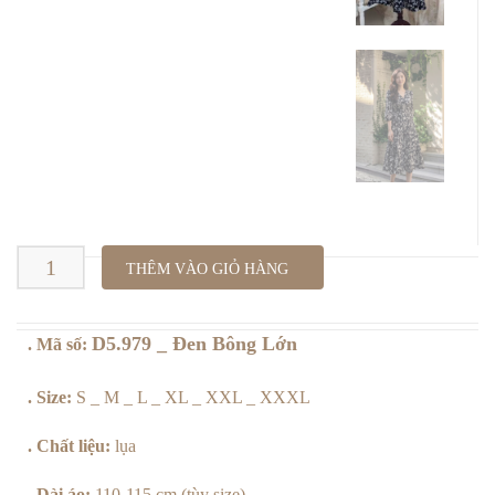
GIỎ HÀNG
LIÊN HỆ
FACEBOOK
D5.979
THÊM VÀO GIỎ HÀNG
_
D5.979 _ Đen Bông Lớn
. Mã số:
Đen
Bông
. Size:
S _ M _ L _ XL _ XXL _ XXXL
Lớn
. Chất liệu:
lụa
số
. Dài áo:
110-115 cm (tùy size)