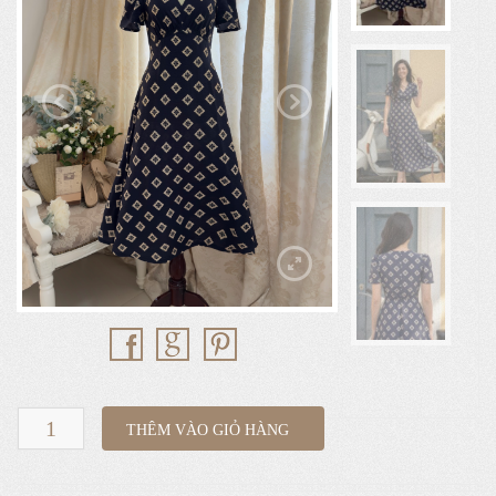
D4.945
THÊM VÀO GIỎ HÀNG
_