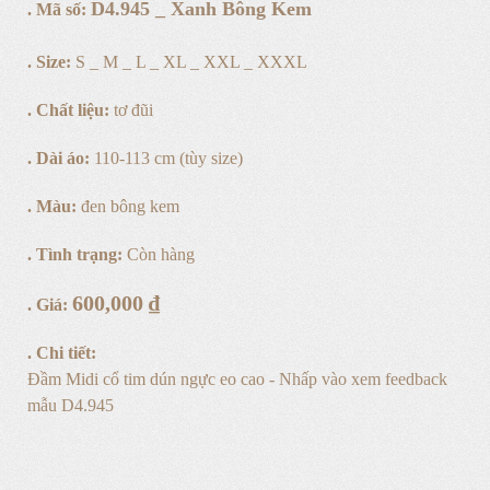
D4.945 _ Xanh Bông Kem
. Mã số:
Xanh
Bông
. Size:
S _ M _ L _ XL _ XXL _ XXXL
Kem
. Chất liệu:
tơ đũi
số
. Dài áo:
110-113 cm (tùy size)
lượng
. Màu:
đen bông kem
. Tình trạng:
Còn hàng
600,000
₫
. Giá:
. Chi tiết:
Đầm Midi cổ tim dún ngực eo cao
- Nhấp vào xem feedback
mẫu D4.945