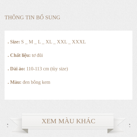
THÔNG TIN BỔ SUNG
. Size:
S _ M _ L _ XL _ XXL _ XXXL
. Chất liệu:
tơ đũi
. Dài áo:
110-113 cm (tùy size)
. Màu:
đen bông kem
XEM MÀU KHÁC