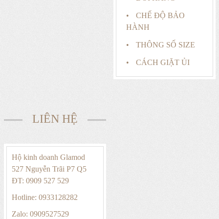
CHẾ ĐỘ BẢO
HÀNH
THÔNG SỐ SIZE
CÁCH GIẶT ỦI
LIÊN HỆ
Hộ kinh doanh Glamod
527 Nguyễn Trãi P7 Q5
ĐT: 0909 527 529
Hotline: 0933128282
Zalo: 0909527529