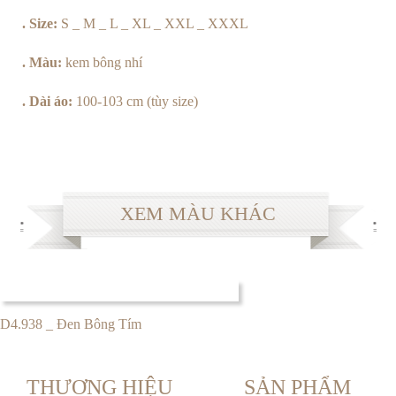
. Size:
S _ M _ L _ XL _ XXL _ XXXL
. Màu:
kem bông nhí
. Dài áo:
100-103 cm (tùy size)
XEM MÀU KHÁC
D4.938 _ Đen Bông Tím
THƯƠNG HIỆU
SẢN PHẨM