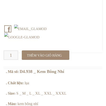
D4.938
THÊM VÀO GIỎ HÀNG
_
D4.938 _ Kem Bông Nhí
. Mã số:
Kem
Bông
. Chất liệu:
lụa
Nhí
. Size:
S _ M _ L _ XL _ XXL _ XXXL
số
. Màu:
kem bông nhí