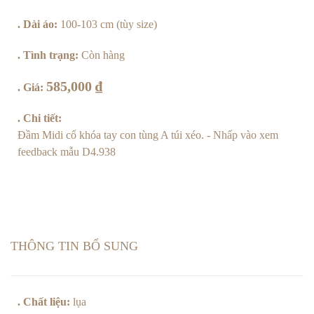
lượng
. Dài áo:
100-103 cm (tùy size)
. Tình trạng:
Còn hàng
585,000
₫
. Giá:
. Chi tiết:
Đầm Midi cổ khóa tay con tùng A túi xéo.
- Nhấp vào xem
feedback mẫu D4.938
THÔNG TIN BỔ SUNG
. Chất liệu:
lụa