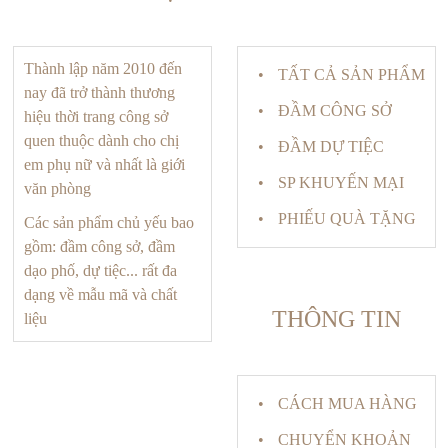
Thành lập năm 2010 đến
TẤT CẢ SẢN PHẨM
nay đã trở thành thương
ĐẦM CÔNG SỞ
hiệu thời trang công sở
quen thuộc dành cho chị
ĐẦM DỰ TIỆC
em phụ nữ và nhất là giới
SP KHUYẾN MẠI
văn phòng
PHIẾU QUÀ TẶNG
Các sản phẩm chủ yếu bao
gồm: đầm công sở, đầm
dạo phố, dự tiệc... rất đa
dạng về mẫu mã và chất
THÔNG TIN
liệu
CÁCH MUA HÀNG
CHUYỂN KHOẢN