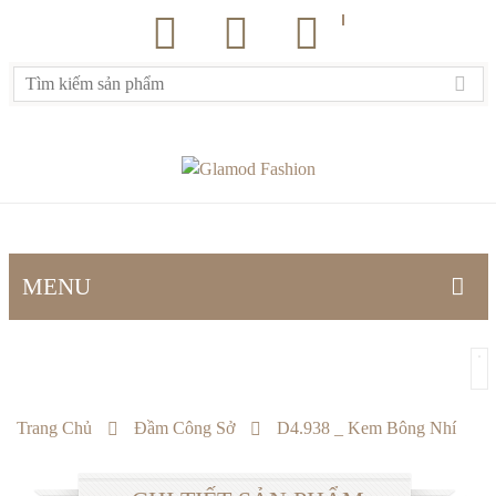
MENU
TRANG CHỦ
SẢN PHẨM
Trang Chủ
Đầm Công Sở
D4.938 _ Kem Bông Nhí
Đầm công sở
Đầm dự tiệc