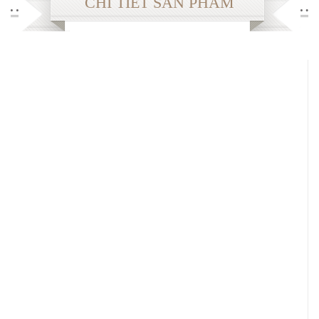
CHI TIẾT SẢN PHẨM
Sản phẩm khuyến mại
THÔNG TIN
Cách mua hàng
Chế độ bảo hành
Chuyển khoản
Cách giặt ủi
Đổi hàng
Thông số Size
GIỎ HÀNG
LIÊN HỆ
FACEBOOK