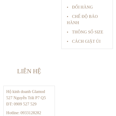
ĐỔI HÀNG
CHẾ ĐỘ BẢO
HÀNH
THÔNG SỐ SIZE
CÁCH GIẶT ỦI
LIÊN HỆ
Hộ kinh doanh Glamod
527 Nguyễn Trãi P7 Q5
ĐT: 0909 527 529
Hotline: 0933128282