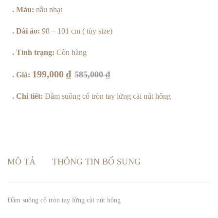
lượng
. Màu:
nâu nhạt
. Dài áo:
98 – 101 cm ( tùy size)
. Tình trạng:
Còn hàng
199,000
₫
585,000
₫
. Giá:
. Chi tiết:
Đầm suông cổ tròn tay lửng cài nút hông
MÔ TẢ
THÔNG TIN BỔ SUNG
Đầm suông cổ tròn tay lửng cài nút hông