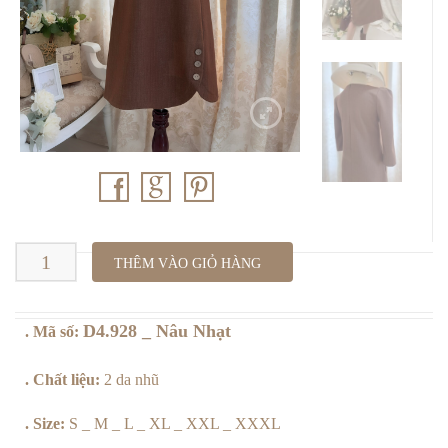
D4.928
THÊM VÀO GIỎ HÀNG
_
D4.928 _ Nâu Nhạt
. Mã số:
Nâu
Nhạt
. Chất liệu:
2 da nhũ
số
. Size:
S _ M _ L _ XL _ XXL _ XXXL