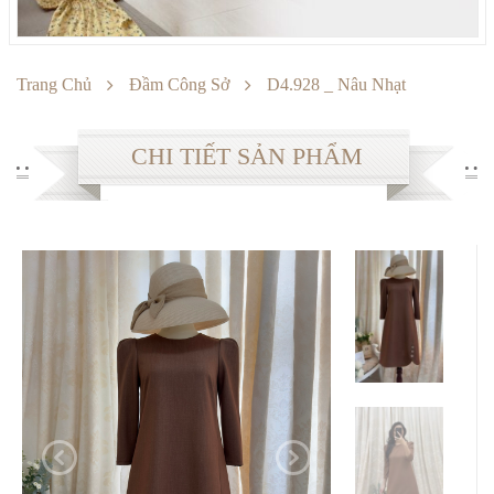
LIÊN HỆ
Sản phẩm khuyến mại
Chế độ bảo hành
FACEBOOK
Chuyển khoản
Trang Chủ
Đầm Công Sở
D4.928 _ Nâu Nhạt
Cách giặt ủi
CHI TIẾT SẢN PHẨM
Đổi hàng
Thông số Size