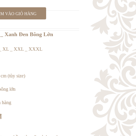
M VÀO GIỎ HÀNG
 _ Xanh Đen Bông Lớn
 _ XL _ XXL _ XXXL
cm (tùy size)
bông lớn
 hàng
₫