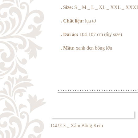
. Size:
S _ M _ L _ XL _ XXL _ XXX
. Chất liệu:
lụa tơ
. Dài áo:
104-107 cm (tùy size)
. Màu:
xanh đen bông lớn
D4.913 _ Xám Bông Kem