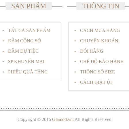
SẢN PHẨM
THÔNG TIN
TẤT CẢ SẢN PHẨM
CÁCH MUA HÀNG
ĐẦM CÔNG SỞ
CHUYỂN KHOẢN
ĐẦM DỰ TIỆC
ĐỔI HÀNG
SP KHUYẾN MẠI
CHẾ ĐỘ BẢO HÀNH
PHIẾU QUÀ TẶNG
THÔNG SỐ SIZE
CÁCH GIẶT ỦI
Copyright © 2016
Glamod.vn
. All Rights Reserved