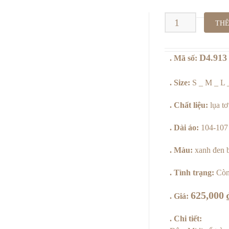
D4.913
THÊ
_
D4.913
. Mã số:
Xanh
Đen
. Size:
S _ M _ L
Bông
. Chất liệu:
lụa tơ
Lớn
. Dài áo:
104-107 
số
. Màu:
xanh đen 
lượng
. Tình trạng:
Còn
625,000
. Giá:
. Chi tiết: