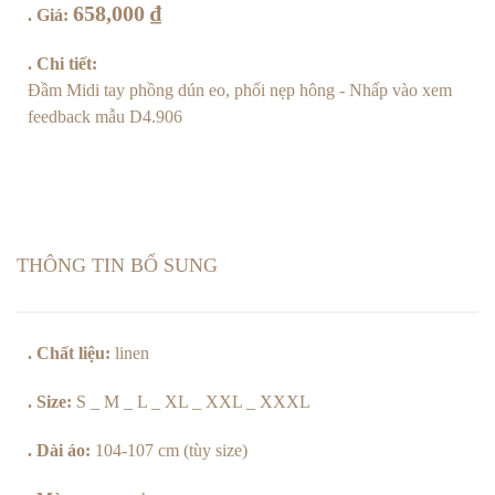
658,000
₫
. Giá:
. Chi tiết:
Đầm Midi tay phồng dún eo, phối nẹp hông
- Nhấp vào xem
feedback mẫu D4.906
THÔNG TIN BỔ SUNG
. Chất liệu:
linen
. Size:
S _ M _ L _ XL _ XXL _ XXXL
. Dài áo:
104-107 cm (tùy size)