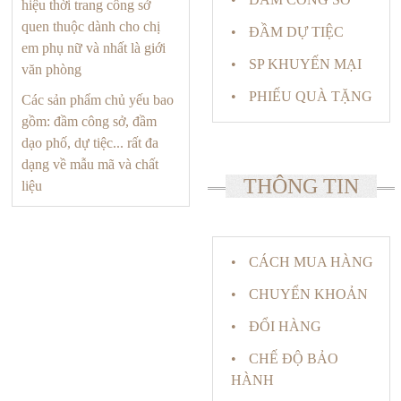
hiệu thời trang công sở
quen thuộc dành cho chị
ĐẦM DỰ TIỆC
em phụ nữ và nhất là giới
SP KHUYẾN MẠI
văn phòng
PHIẾU QUÀ TẶNG
Các sản phẩm chủ yếu bao
gồm: đầm công sở, đầm
dạo phố, dự tiệc... rất đa
dạng về mẫu mã và chất
THÔNG TIN
liệu
CÁCH MUA HÀNG
CHUYỂN KHOẢN
ĐỔI HÀNG
CHẾ ĐỘ BẢO
HÀNH