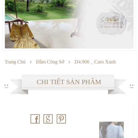
SẢN PHẨM
Đầm công sở
Đầm dự tiệc
Sản phẩm khuyến mại
THÔNG TIN
Trang Chủ
Đầm Công Sở
D4.906 _ Caro Xanh
Cách mua hàng
CHI TIẾT SẢN PHẨM
Chế độ bảo hành
Chuyển khoản
Cách giặt ủi
Đổi hàng
Thông số Size