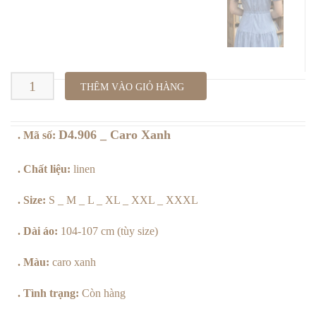
GIỎ HÀNG
LIÊN HỆ
FACEBOOK
D4.906
THÊM VÀO GIỎ HÀNG
_
D4.906 _ Caro Xanh
. Mã số:
Caro
Xanh
. Chất liệu:
linen
số
. Size:
S _ M _ L _ XL _ XXL _ XXXL
lượng
. Dài áo:
104-107 cm (tùy size)
. Màu:
caro xanh
. Tình trạng:
Còn hàng